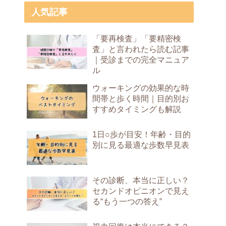
人気記事
「要再検査」「要精密検
査」と言われたら読む記事
｜受診までの完全マニュア
ル
ウォーキングの効果的な時
間帯と歩く時間｜目的別お
すすめタイミングも解説
1日○歩が目安！年齢・目的
別に見る最適な歩数早見表
その診断、本当に正しい？
セカンドオピニオンで見え
る“もう一つの答え”