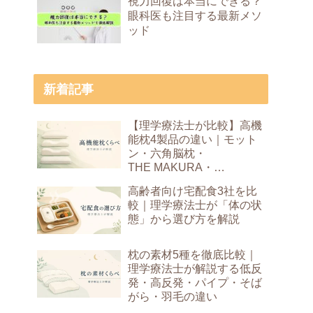
視力回復は本当にできる？
眼科医も注目する最新メソ
ッド
新着記事
【理学療法士が比較】高機
能枕4製品の違い｜モット
ン・六角脳枕・
THE MAKURA・
Dr.Bones Pillow
高齢者向け宅配食3社を比
較｜理学療法士が「体の状
態」から選び方を解説
枕の素材5種を徹底比較｜
理学療法士が解説する低反
発・高反発・パイプ・そば
がら・羽毛の違い