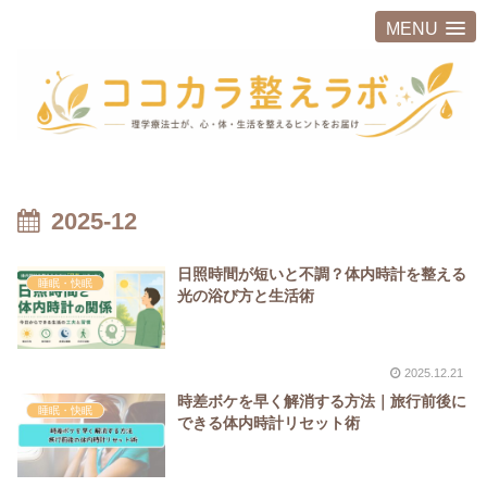
MENU
2025-12
日照時間が短いと不調？体内時計を整える
睡眠・快眠
光の浴び方と生活術
2025.12.21
時差ボケを早く解消する方法｜旅行前後に
睡眠・快眠
できる体内時計リセット術