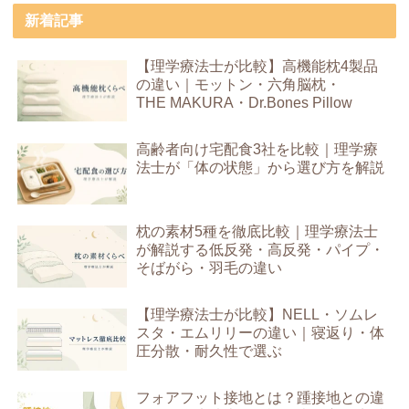
新着記事
【理学療法士が比較】高機能枕4製品
の違い｜モットン・六角脳枕・
THE MAKURA・Dr.Bones Pillow
高齢者向け宅配食3社を比較｜理学療
法士が「体の状態」から選び方を解説
枕の素材5種を徹底比較｜理学療法士
が解説する低反発・高反発・パイプ・
そばがら・羽毛の違い
【理学療法士が比較】NELL・ソムレ
スタ・エムリリーの違い｜寝返り・体
圧分散・耐久性で選ぶ
フォアフット接地とは？踵接地との違