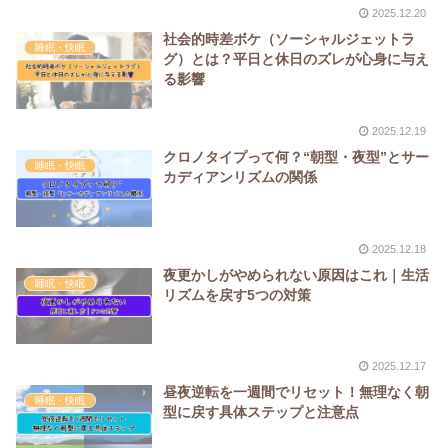
2025.12.20
社会的時差ボケ（ソーシャルジェットラ
睡眠・快眠
グ）とは？平日と休日のズレが心身に与え
る影響
2025.12.19
クロノタイプって何？“朝型・夜型”とサー
睡眠・快眠
カディアンリズムの関係
2025.12.18
夜更かしがやめられない原因はこれ｜生活
睡眠・快眠
リズムを戻す5つの対策
2025.12.17
昼夜逆転を一週間でリセット！無理なく朝
睡眠・快眠
型に戻す具体ステップと注意点