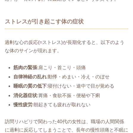
ストレスが引き起こす体の症状
過剰な心の反応(=ストレス)が長期化すると、以下のよう
な体のサインが現れます。
筋肉の緊張
:肩こり・首こり・頭痛
自律神経の乱れ
:動悸・めまい・冷え・のぼせ
睡眠の質の低下
:寝付けない・途中で目が覚める
消化器症状
:胃痛・食欲不振・便秘や下痢
慢性疲労
:朝起きても疲れが取れない
訪問リハビリで関わった40代の女性は、職場の人間関係
に過剰に反応してしまうことで、長年の慢性頭痛と不眠に