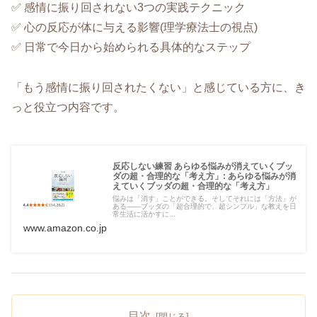
✅ 感情に振り回されない3つの実践テクニック
✅ 心の反応が体に与える影響(理学療法士の視点)
✅ 日常で今日から始められる具体的なステップ
「もう感情に振り回されたくない」と感じている方に、き
っと役立つ内容です。
反応しない練習 あらゆる悩みが消えていくブッ
ダの超・合理的な「考え方」: あらゆる悩みが消
えていくブッダの超・合理的な「考え方」
悩みは「消す」ことができる。そしてそれには「方法」が
ある――ブッダの「超合理的で、超シンプル」な教えを日
常生活に活かすに...
www.amazon.co.jp
目次