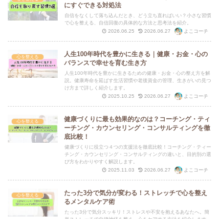
にすぐできる対処法
自信をなくして落ち込んだとき、どう立ち直ればいい？小さな習慣
で心を整える、自信回復の具体的な方法と思考法を紹介。
よこコーチ
2026.06.25
2026.06.27
人生100年時代を豊かに生きる｜健康・お金・心の
心を整える
バランスで幸せを育む生き方
人生100年時代を豊かに生きるための健康・お金・心の整え方を解
説。健康寿命を延ばす生活習慣や老後資金の管理、生きがいの見つ
け方まで詳しく紹介します。
よこコーチ
2025.10.25
2026.06.27
健康づくりに最も効果的なのは？コーチング・ティ
心を整える
ーチング・カウンセリング・コンサルティングを徹
底比較！
健康づくりに役立つ４つの支援法を徹底比較！コーチング・ティー
チング・カウンセリング・コンサルティングの違いと、目的別の選
び方をわかりやすく解説します。
よこコーチ
2025.11.03
2026.06.27
たった3分で気分が変わる！ストレッチで心を整え
心を整える
るメンタルケア術
たった3分で気分スッキリ！ストレスや不安を抱えるあなたへ。簡