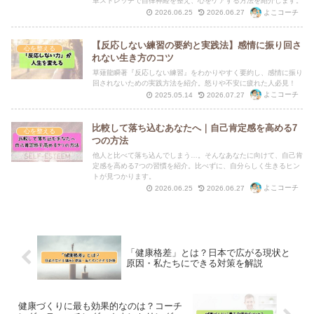
単ストレッチで自律神経を整え、心をケアする方法を紹介します。
よこコーチ
2026.06.25
2026.06.27
【反応しない練習の要約と実践法】感情に振り回さ
心を整える
れない生き方のコツ
草薙龍瞬著『反応しない練習』をわかりやすく要約し、感情に振り
回されないための実践方法を紹介。怒りや不安に疲れた人必見！
よこコーチ
2025.05.14
2026.07.27
比較して落ち込むあなたへ｜自己肯定感を高める7
心を整える
つの方法
他人と比べて落ち込んでしまう…。そんなあなたに向けて、自己肯
定感を高める7つの習慣を紹介。比べずに、自分らしく生きるヒン
トが見つかります。
よこコーチ
2026.06.25
2026.06.27
「健康格差」とは？日本で広がる現状と
原因・私たちにできる対策を解説
健康づくりに最も効果的なのは？コーチ