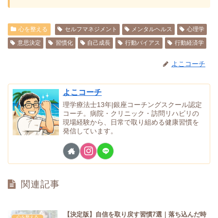
心を整える
セルフマネジメント
メンタルヘルス
心理学
意思決定
習慣化
自己成長
行動バイアス
行動経済学
よこコーチ
よこコーチ
理学療法士13年|銀座コーチングスクール認定
コーチ。病院・クリニック・訪問リハビリの
現場経験から、日常で取り組める健康習慣を
発信しています。
関連記事
【決定版】自信を取り戻す習慣7選｜落ち込んだ時
心を整える