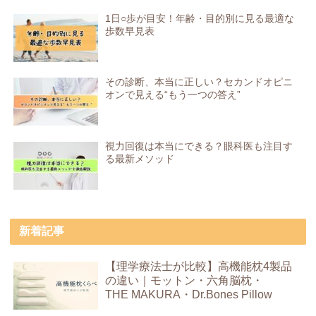
1日○歩が目安！年齢・目的別に見る最適な
歩数早見表
その診断、本当に正しい？セカンドオピニ
オンで見える“もう一つの答え”
視力回復は本当にできる？眼科医も注目す
る最新メソッド
新着記事
【理学療法士が比較】高機能枕4製品
の違い｜モットン・六角脳枕・
THE MAKURA・Dr.Bones Pillow