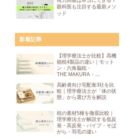
視力回復は本当にできる？
眼科医も注目する最新メソ
ッド
新着記事
【理学療法士が比較】高機
能枕4製品の違い｜モット
ン・六角脳枕・
THE MAKURA・
Dr.Bones Pillow
高齢者向け宅配食3社を比
較｜理学療法士が「体の状
態」から選び方を解説
枕の素材5種を徹底比較｜
理学療法士が解説する低反
発・高反発・パイプ・そば
がら・羽毛の違い