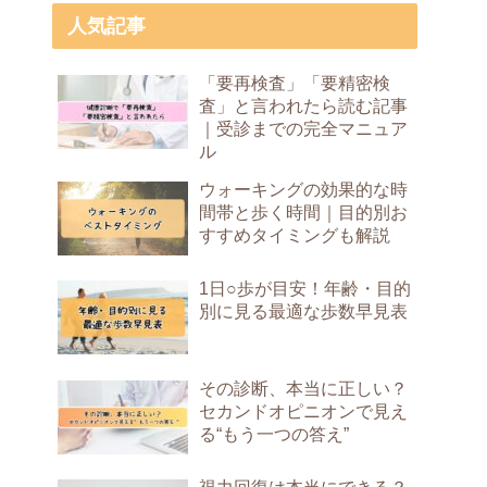
人気記事
「要再検査」「要精密検
査」と言われたら読む記事
｜受診までの完全マニュア
ル
ウォーキングの効果的な時
間帯と歩く時間｜目的別お
すすめタイミングも解説
1日○歩が目安！年齢・目的
別に見る最適な歩数早見表
その診断、本当に正しい？
セカンドオピニオンで見え
る“もう一つの答え”