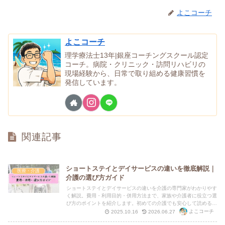
よこコーチ
よこコーチ
理学療法士13年|銀座コーチングスクール認定
コーチ。病院・クリニック・訪問リハビリの
現場経験から、日常で取り組める健康習慣を
発信しています。
関連記事
ショートステイとデイサービスの違いを徹底解説｜
医療・介護
介護の選び方ガイド
ショートステイとデイサービスの違いを介護の専門家がわかりやす
く解説。費用・利用目的・併用方法まで、家族や介護者に役立つ選
び方のポイントを紹介します。初めての介護でも安心して読める実
用ガイドです。
よこコーチ
2025.10.16
2026.06.27