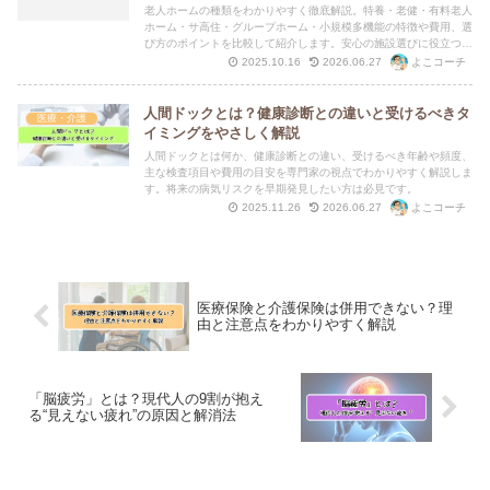
老人ホームの種類をわかりやすく徹底解説。特養・老健・有料老人
ホーム・サ高住・グループホーム・小規模多機能の特徴や費用、選
び方のポイントを比較して紹介します。安心の施設選びに役立つ情
報満載。
よこコーチ
2025.10.16
2026.06.27
人間ドックとは？健康診断との違いと受けるべきタ
医療・介護
イミングをやさしく解説
人間ドックとは何か、健康診断との違い、受けるべき年齢や頻度、
主な検査項目や費用の目安を専門家の視点でわかりやすく解説しま
す。将来の病気リスクを早期発見したい方は必見です。
よこコーチ
2025.11.26
2026.06.27
医療保険と介護保険は併用できない？理
由と注意点をわかりやすく解説
「脳疲労」とは？現代人の9割が抱え
る“見えない疲れ”の原因と解消法