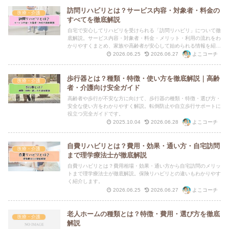
訪問リハビリとは？サービス内容・対象者・料金の
医療・介護
すべてを徹底解説
自宅で安心してリハビリを受けられる「訪問リハビリ」について徹
底解説。サービス内容・対象者・料金・メリット・利用の流れをわ
かりやすくまとめ、家族や高齢者が安心して始められる情報を紹介
します。
よこコーチ
2026.06.25
2026.06.27
歩行器とは？種類・特徴・使い方を徹底解説｜高齢
医療・介護
者・介護向け安全ガイド
高齢者や歩行が不安な方に向けて、歩行器の種類・特徴・選び方・
安全な使い方をわかりやすく解説。転倒防止や自立歩行サポートに
役立つ完全ガイドです。
よこコーチ
2025.10.04
2026.06.28
自費リハビリとは？費用・効果・通い方・自宅訪問
医療・介護
まで理学療法士が徹底解説
自費リハビリとは？費用相場・効果・通い方から自宅訪問のメリッ
トまで理学療法士が徹底解説。保険リハビリとの違いもわかりやす
く紹介します。
よこコーチ
2026.06.25
2026.06.27
老人ホームの種類とは？特徴・費用・選び方を徹底
医療・介護
解説