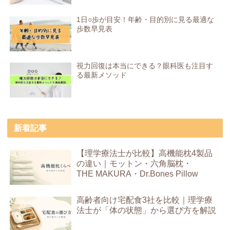
1日○歩が目安！年齢・目的別に見る最適な
歩数早見表
視力回復は本当にできる？眼科医も注目す
る最新メソッド
新着記事
【理学療法士が比較】高機能枕4製品
の違い｜モットン・六角脳枕・
THE MAKURA・Dr.Bones Pillow
高齢者向け宅配食3社を比較｜理学療
法士が「体の状態」から選び方を解説