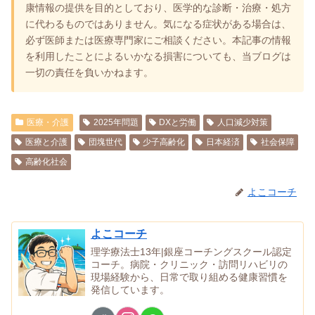
康情報の提供を目的としており、医学的な診断・治療・処方
に代わるものではありません。気になる症状がある場合は、
必ず医師または医療専門家にご相談ください。本記事の情報
を利用したことによるいかなる損害についても、当ブログは
一切の責任を負いかねます。
医療・介護
2025年問題
DXと労働
人口減少対策
医療と介護
団塊世代
少子高齢化
日本経済
社会保障
高齢化社会
よこコーチ
よこコーチ
理学療法士13年|銀座コーチングスクール認定
コーチ。病院・クリニック・訪問リハビリの
現場経験から、日常で取り組める健康習慣を
発信しています。