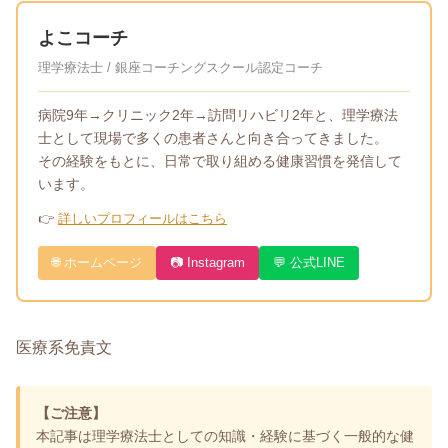
よこコーチ
理学療法士 / 銀座コーチングスクール認定コーチ
病院9年→クリニック2年→訪問リハビリ2年と、理学療法
士として現場で多くの患者さんと向き合ってきました。
その経験をもとに、日常で取り組める健康習慣を発信して
います。
👉
詳しいプロフィールはこちら
🌐 ホームページ
📷 Instagram
💬 公式LINE
医療系免責文
【ご注意】
本記事は理学療法士としての知識・経験に基づく一般的な健