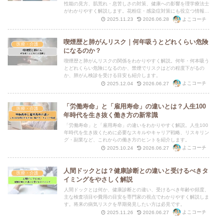
性能の見方、肌荒れ・息苦しさの対策、健康への影響を理学療法士
がわかりやすく解説します。花粉症・感染症対策にも役立つ情報満
載。
よこコーチ
2025.11.23
2026.06.28
喫煙歴と肺がんリスク｜何年吸うとどれくらい危険
医療・介護
になるのか？
喫煙歴と肺がんリスクの関係をわかりやすく解説。何年・何本吸う
とどれくらい危険になるのか、禁煙でリスクはどの程度下がるの
か、肺がん検診を受ける目安も紹介します。
よこコーチ
2025.12.04
2026.06.27
「労働寿命」と「雇用寿命」の違いとは？人生100
医療・介護
年時代を生き抜く働き方の新常識
「労働寿命」と「雇用寿命」の違いをわかりやすく解説。人生100
年時代を生き抜くために必要なスキルやキャリア戦略、リスキリン
グ・副業など、これからの働き方のヒントを紹介します。
よこコーチ
2025.10.24
2026.06.27
人間ドックとは？健康診断との違いと受けるべきタ
医療・介護
イミングをやさしく解説
人間ドックとは何か、健康診断との違い、受けるべき年齢や頻度、
主な検査項目や費用の目安を専門家の視点でわかりやすく解説しま
す。将来の病気リスクを早期発見したい方は必見です。
よこコーチ
2025.11.26
2026.06.27