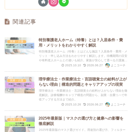
関連記事
特別養護老人ホーム（特養）とは？入居条件・費
医療・介護
用・メリットをわかりやすく解説
特別養護老人ホーム（特養）とはどんな施設？入居条件・費用・メ
リット・申し込み方法をわかりやすく解説します。待機期間の目安
や有料老人ホームとの違いも紹介。家族が安心して選べる介護施設
を見つけましょう。
よこコーチ
2025.10.10
2026.06.27
理学療法士・作業療法士・言語聴覚士の給料が上が
医療・介護
らない理由｜構造的問題とキャリアアップの現実
理学療法士・作業療法士・言語聴覚士の給料が上がらない理由を徹
底解説。診療報酬やキャリア構造の問題から、副業・自費リハで年
収アップする方法まで紹介。
よこコーチ
2025.10.26
2026.06.27
2025年最新版｜マスクの選び方と健康への影響を
医療・介護
徹底解説
2025年最新版のマスク選びガイド。用途別の選び方、フィルター