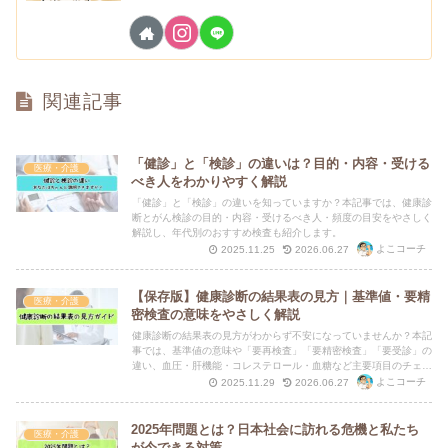
関連記事
「健診」と「検診」の違いは？目的・内容・受ける
医療・介護
べき人をわかりやすく解説
「健診」と「検診」の違いを知っていますか？本記事では、健康診
断とがん検診の目的・内容・受けるべき人・頻度の目安をやさしく
解説し、年代別のおすすめ検査も紹介します。
よこコーチ
2025.11.25
2026.06.27
【保存版】健康診断の結果表の見方｜基準値・要精
医療・介護
密検査の意味をやさしく解説
健康診断の結果表の見方がわからず不安になっていませんか？本記
事では、基準値の意味や「要再検査」「要精密検査」「要受診」の
違い、血圧・肝機能・コレステロール・血糖など主要項目のチェッ
クポイントを、やさしく解説します。
よこコーチ
2025.11.29
2026.06.27
2025年問題とは？日本社会に訪れる危機と私たち
医療・介護
が今できる対策