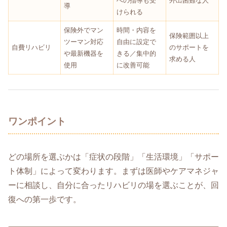
への指導も受
外出困難な人
導
けられる
保険外でマン
時間・内容を
保険範囲以上
ツーマン対応
自由に設定で
自費リハビリ
のサポートを
や最新機器を
きる／集中的
求める人
使用
に改善可能
ワンポイント
どの場所を選ぶかは「症状の段階」「生活環境」「サポー
ト体制」によって変わります。まずは医師やケアマネジャ
ーに相談し、自分に合ったリハビリの場を選ぶことが、回
復への第一歩です。