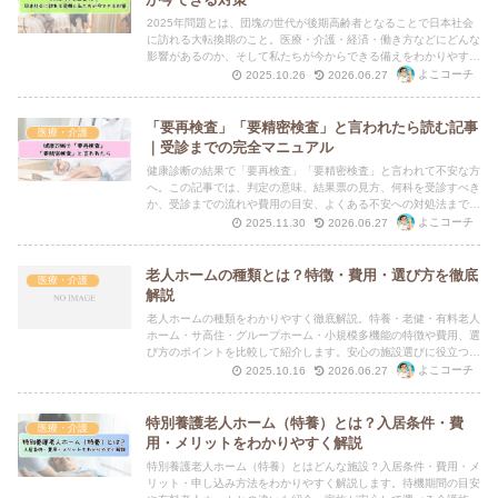
2025年問題とは、団塊の世代が後期高齢者となることで日本社会
に訪れる大転換期のこと。医療・介護・経済・働き方などにどんな
影響があるのか、そして私たちが今からできる備えをわかりやすく
解説します。
よこコーチ
2025.10.26
2026.06.27
「要再検査」「要精密検査」と言われたら読む記事
医療・介護
｜受診までの完全マニュアル
健康診断の結果で「要再検査」「要精密検査」と言われて不安な方
へ。この記事では、判定の意味、結果票の見方、何科を受診すべき
か、受診までの流れや費用の目安、よくある不安への対処法まで、
初めてでも迷わず動ける対応マニュアルとして分かりやすく解説し
よこコーチ
2025.11.30
2026.06.27
ます。
老人ホームの種類とは？特徴・費用・選び方を徹底
医療・介護
解説
老人ホームの種類をわかりやすく徹底解説。特養・老健・有料老人
ホーム・サ高住・グループホーム・小規模多機能の特徴や費用、選
び方のポイントを比較して紹介します。安心の施設選びに役立つ情
報満載。
よこコーチ
2025.10.16
2026.06.27
特別養護老人ホーム（特養）とは？入居条件・費
医療・介護
用・メリットをわかりやすく解説
特別養護老人ホーム（特養）とはどんな施設？入居条件・費用・メ
リット・申し込み方法をわかりやすく解説します。待機期間の目安