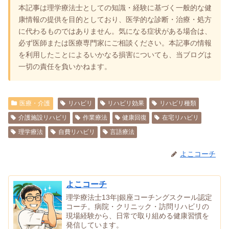
本記事は理学療法士としての知識・経験に基づく一般的な健
康情報の提供を目的としており、医学的な診断・治療・処方
に代わるものではありません。気になる症状がある場合は、
必ず医師または医療専門家にご相談ください。本記事の情報
を利用したことによるいかなる損害についても、当ブログは
一切の責任を負いかねます。
医療・介護
リハビリ
リハビリ効果
リハビリ種類
介護施設リハビリ
作業療法
健康回復
在宅リハビリ
理学療法
自費リハビリ
言語療法
よこコーチ
よこコーチ
理学療法士13年|銀座コーチングスクール認定
コーチ。病院・クリニック・訪問リハビリの
現場経験から、日常で取り組める健康習慣を
発信しています。