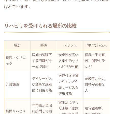
ばれています。
リハビリを受けられる場所の比較
場所
特徴
メリット
向いている人
医師の管理下
安全性が高い
怪我・手術直
病院・クリニ
で専門職がチ
／集中的なリ
後、脳卒中後
ック
ームで対応
ハビリが可能
など
送迎付きで通
デイサービス
高齢者、体力
いやすい／介
介護施設
や通所で継続
維持が必要な
護サービスも
的に利用可能
人
併用可能
実生活に即し
専門職が自宅
た訓練／家族
在宅療養中、
訪問リハビリ
に訪問して指