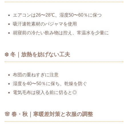
エアコンは26〜28℃、湿度50〜60％に保つ
吸汗速乾素材のパジャマを使用
就寝前の冷たい飲み物は控え、常温水を少量に
❄️ 冬｜放熱を妨げない工夫
布団の重ねすぎに注意
湿度を40〜50％に保ち、乾燥を防ぐ
電気毛布は寝入る前に切ると◎
🌸 春・秋｜寒暖差対策と衣服の調整