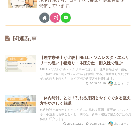
発信しています。
関連記事
【理学療法士が比較】NELL・ソムレスタ・エムリ
睡眠・快眠
リーの違い｜寝返り・体圧分散・耐久性で選ぶ
NELL・ソムレスタ・エムリリーの違いを、理学療法士が「寝返
り・体圧分散・耐久性」の3つの評価軸で比較。構造から見たそれ
ぞれの向き不向きと、タイプ別の選び方を解説します。
よこコーチ
2026.07.19
「体内時計」とは？乱れる原因と今すぐできる整え
睡眠・快眠
方をやさしく解説
体内時計とは何かをやさしく解説。乱れる原因（夜更かし・スマ
ホ・不規則な食事など）と、朝の光・食事・運動で整える方法を具
体的に紹介します。
よこコーチ
2025.12.13
2026.06.27