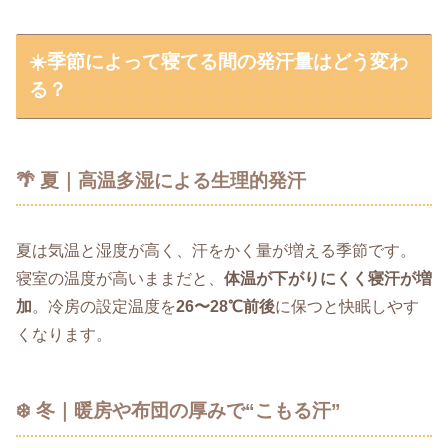
☀️季節によって寝てる間の発汗量はどう変わ
る？
🌴 夏｜高温多湿による生理的発汗
夏は気温と湿度が高く、汗をかく量が増える季節です。
寝室の温度が高いままだと、
体温が下がりにくく寝汗が増
加
。冷房の設定温度を
26〜28℃前後
に保つと快眠しやす
くなります。
❄️ 冬｜暖房や布団の厚みで“こもる汗”