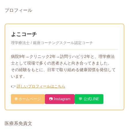
プロフィール
よこコーチ
理学療法士 / 銀座コーチングスクール認定コーチ
病院9年→クリニック2年→訪問リハビリ2年と、理学療法
士として現場で多くの患者さんと向き合ってきました。
その経験をもとに、日常で取り組める健康習慣を発信して
います。
👉
詳しいプロフィールはこちら
🌐 ホームページ
📷 Instagram
💬 公式LINE
医療系免責文