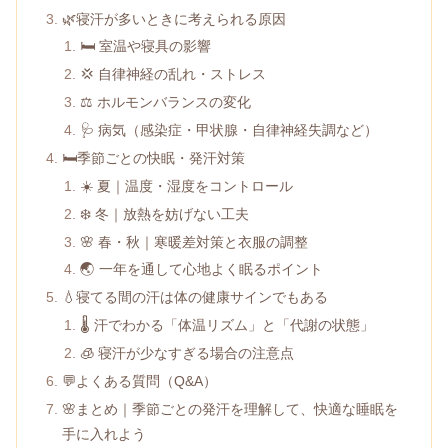
🌿寝汗が多いときに考えられる原因
🛏️ 室温や寝具の影響
💢 自律神経の乱れ・ストレス
⚖️ ホルモンバランスの変化
🩺 病気（感染症・甲状腺・自律神経失調など）
🛏️季節ごとの快眠・発汗対策
☀️ 夏｜温度・湿度をコントロール
❄️ 冬｜放熱を妨げない工夫
🌸 春・秋｜寒暖差対策と衣服の調整
🌏 一年を通して心地よく眠るポイント
💧寝てる間の汗は体の健康サインでもある
🌡️ 汗でわかる「体温リズム」と「代謝の状態」
🧊 寝汗が少なすぎる場合の注意点
💬よくある質問（Q&A）
🌸まとめ｜季節ごとの発汗を理解して、快適な睡眠を
手に入れよう