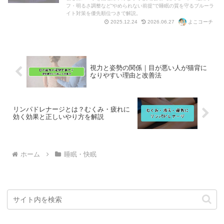
フ・明るさ調整など“やめられない前提”で睡眠の質を守るブルーラ
イト対策を優先順位つきで解説。
よこコーチ
2025.12.24
2026.06.27
視力と姿勢の関係｜目が悪い人が猫背に
なりやすい理由と改善法
リンパドレナージとは？むくみ・疲れに
効く効果と正しいやり方を解説
ホーム
睡眠・快眠