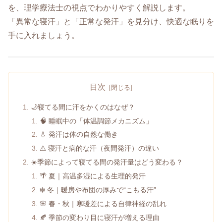
を、理学療法士の視点でわかりやすく解説します。
「異常な寝汗」と「正常な発汗」を見分け、快適な眠りを
手に入れましょう。
目次
🌙寝てる間に汗をかくのはなぜ？
🧠 睡眠中の「体温調節メカニズム」
💧 発汗は体の自然な働き
⚠️ 寝汗と病的な汗（夜間発汗）の違い
☀️季節によって寝てる間の発汗量はどう変わる？
🌴 夏｜高温多湿による生理的発汗
❄️ 冬｜暖房や布団の厚みで“こもる汗”
🌸 春・秋｜寒暖差による自律神経の乱れ
🍂 季節の変わり目に寝汗が増える理由