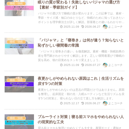
眠りの質が変わる！失敗しないパジャマの選び方
睡眠・快眠
【素材・季節別ガイド】
パジャマの選び方で睡眠の質が変わります。この記事では、素材・
季節・サイズ感・袖口のゆとりなど、快眠のために知っておきたい
ポイントを理学療法士が詳しく解説。部屋着との違いもわかりやす
く紹介します。
よこコーチ
2025.11.09
2026.06.27
「パジャマ」と「寝巻き」は何が違う？知らないと
睡眠・快眠
恥ずかしい寝間着の常識
「パジャマと寝巻きの違い」を徹底解説。素材・機能・快眠効果の
差を専門家がわかりやすく解説します。正しい寝間着選びで睡眠の
質を高め、朝の目覚めをスッキリ変えましょう。
よこコーチ
2025.11.09
2026.07.27
夜更かしがやめられない原因はこれ｜生活リズムを
睡眠・快眠
戻す5つの対策
夜更かしがやめられないのは意志の問題だけではありません。原因
を整理し、起床固定・朝の光・入眠ルーティンなど生活リズムを戻
す5つの対策と、寝られない日の立て直し方を解説します。
よこコーチ
2025.12.17
2026.06.27
ブルーライト対策｜寝る前スマホをやめられない人
睡眠・快眠
の現実的な工夫
寝る前スマホを無理にやめなくても大丈夫。夜間モード・通知オ