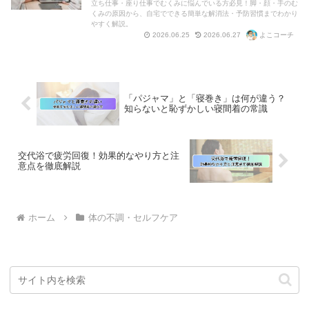
立ち仕事・座り仕事でむくみに悩んでいる方必見！脚・顔・手のむ
くみの原因から、自宅でできる簡単な解消法・予防習慣までわかり
やすく解説。
よこコーチ
2026.06.25
2026.06.27
「パジャマ」と「寝巻き」は何が違う？
知らないと恥ずかしい寝間着の常識
交代浴で疲労回復！効果的なやり方と注
意点を徹底解説
ホーム
体の不調・セルフケア