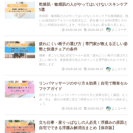
乾燥肌・敏感肌の人がやってはいけないスキンケア
体の不調・セルフケア
5選
乾燥肌・敏感肌の人がやってはいけないスキンケアを徹底解説。熱
いお湯洗顔やアルコール化粧水など、肌を傷つけるNG習慣とその
正しい対処法を紹介します。今日からうるおい肌を取り戻しましょ
う。
よこコーチ
2026.06.25
2026.06.27
疲れにくい椅子の選び方｜専門家が教える正しい姿
体の不調・セルフケア
勢と快適チェアの条件
腰痛・肩こりに悩む在宅ワーカー必見！疲れにくい椅子の選び方と
正しい座り方、座面角度や高さのポイントを専門家がわかりやすく
解説します。
よこコーチ
2026.06.25
2026.06.27
リンパマッサージのやり方＆効果｜自宅で簡単セル
体の不調・セルフケア
フケアガイド
自宅でできるリンパマッサージのやり方と効果を詳しく解説。むく
み・冷え・疲れの改善に役立つ簡単セルフケアを今日から始めまし
ょう。
よこコーチ
2026.06.25
2026.06.27
立ち仕事・座りっぱなしの人必見！浮腫みの原因と
体の不調・セルフケア
自宅でできる浮腫み解消法まとめ【保存版】