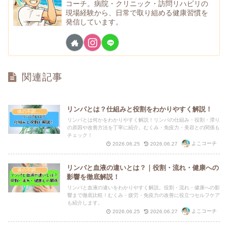
コーチ。病院・クリニック・訪問リハビリの
現場経験から、日常で取り組める健康習慣を
発信しています。
関連記事
リンパとは？仕組みと役割をわかりやすく解説！
体の不調・セルフケア
リンパとは何かをわかりやすく解説！リンパの仕組み・役割・滞り
の原因や改善方法を丁寧に紹介。むくみ・免疫力・美容との関係も
チェック！
よこコーチ
2026.06.25
2026.06.27
リンパと血液の違いとは？｜役割・流れ・健康への
体の不調・セルフケア
影響を徹底解説！
リンパと血液の違いをわかりやすく解説。役割・流れ・健康への影
響まで徹底比較！むくみ・疲労・免疫力の改善に役立つセルフケア
も紹介します。
よこコーチ
2026.06.25
2026.06.27