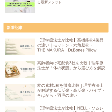
る最新メソッド
新着記事
【理学療法士が比較】高機能枕4製品
の違い｜モットン・六角脳枕・
THE MAKURA・Dr.Bones Pillow
高齢者向け宅配食3社を比較｜理学療
法士が「体の状態」から選び方を解説
枕の素材5種を徹底比較｜理学療法士
が解説する低反発・高反発・パイプ・
そばがら・羽毛の違い
【理学療法士が比較】NELL・ソムレ