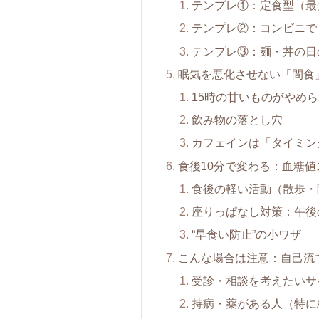
テンプレ①：定食型（最
テンプレ②：コンビニで
テンプレ③：麺・丼の日の
眠気を悪化させない「間食
15時の甘いものがやめ
飲み物の落とし穴
カフェインは「タイミン
食後10分で変わる：血糖値
食後の軽い活動（散歩・
座りっぱなし対策：午後
“早食い防止”の小ワザ
こんな場合は注意：自己流
受診・相談を考えたいサ
持病・薬がある人（特に