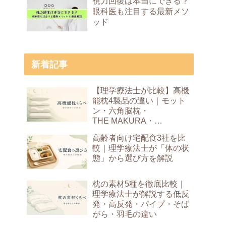
視力回復は本当にできる？
眼科医も注目する最新メソ
ッド
新着記事
【理学療法士が比較】高機
能枕4製品の違い｜モット
ン・六角脳枕・
THE MAKURA・
Dr.Bones Pillow
高齢者向け宅配食3社を比
較｜理学療法士が「体の状
態」から選び方を解説
枕の素材5種を徹底比較｜
理学療法士が解説する低反
発・高反発・パイプ・そば
がら・羽毛の違い