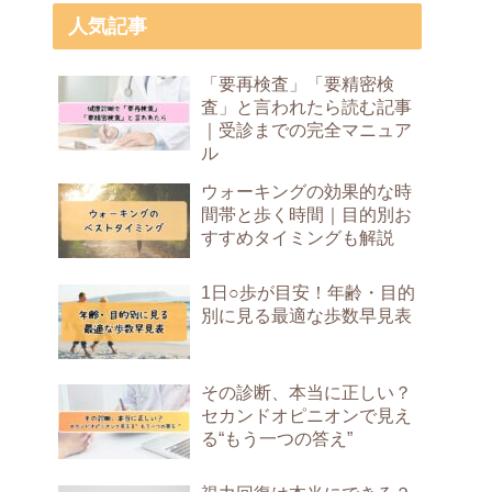
人気記事
「要再検査」「要精密検
査」と言われたら読む記事
｜受診までの完全マニュア
ル
ウォーキングの効果的な時
間帯と歩く時間｜目的別お
すすめタイミングも解説
1日○歩が目安！年齢・目的
別に見る最適な歩数早見表
その診断、本当に正しい？
セカンドオピニオンで見え
る“もう一つの答え”