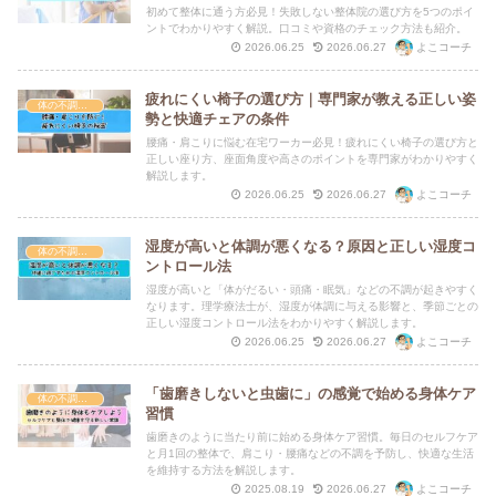
初めて整体に通う方必見！失敗しない整体院の選び方を5つのポイ
ントでわかりやすく解説。口コミや資格のチェック方法も紹介。
よこコーチ
2026.06.25
2026.06.27
疲れにくい椅子の選び方｜専門家が教える正しい姿
体の不調・セルフケア
勢と快適チェアの条件
腰痛・肩こりに悩む在宅ワーカー必見！疲れにくい椅子の選び方と
正しい座り方、座面角度や高さのポイントを専門家がわかりやすく
解説します。
よこコーチ
2026.06.25
2026.06.27
湿度が高いと体調が悪くなる？原因と正しい湿度コ
体の不調・セルフケア
ントロール法
湿度が高いと「体がだるい・頭痛・眠気」などの不調が起きやすく
なります。理学療法士が、湿度が体調に与える影響と、季節ごとの
正しい湿度コントロール法をわかりやすく解説します。
よこコーチ
2026.06.25
2026.06.27
「歯磨きしないと虫歯に」の感覚で始める身体ケア
体の不調・セルフケア
習慣
歯磨きのように当たり前に始める身体ケア習慣。毎日のセルフケア
と月1回の整体で、肩こり・腰痛などの不調を予防し、快適な生活
を維持する方法を解説します。
よこコーチ
2025.08.19
2026.06.27