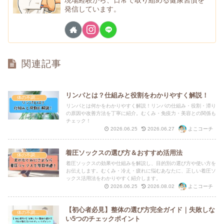
現場経験から、日常で取り組める健康習慣を
発信しています。
関連記事
リンパとは？仕組みと役割をわかりやすく解説！
体の不調・セルフケア
リンパとは何かをわかりやすく解説！リンパの仕組み・役割・滞り
の原因や改善方法を丁寧に紹介。むくみ・免疫力・美容との関係も
チェック！
よこコーチ
2026.06.25
2026.06.27
着圧ソックスの選び方＆おすすめ活用法
体の不調・セルフケア
着圧ソックスの効果や仕組みを解説し、目的別の選び方や使い方を
お伝えします。むくみ・冷え・疲れに悩むあなたに、正しい着圧ソ
ックス活用法をわかりやすく紹介します。
よこコーチ
2026.06.25
2026.08.02
【初心者必見】整体の選び方完全ガイド｜失敗しな
体の不調・セルフケア
い5つのチェックポイント