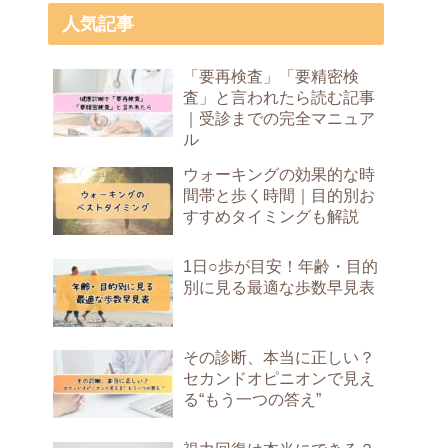
人気記事
「要再検査」「要精密検
査」と言われたら読む記事
｜受診までの完全マニュア
ル
ウォーキングの効果的な時
間帯と歩く時間｜目的別お
すすめタイミングも解説
1日○歩が目安！年齢・目的
別に見る最適な歩数早見表
その診断、本当に正しい？
セカンドオピニオンで見え
る“もう一つの答え”